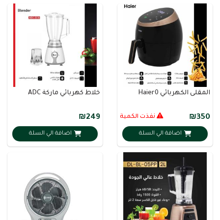
المقلى الكهربائي Haier0
خلاط كهربائي ماركة ADC
₪350
نفذت الكمية
₪249
اضافة الي السلة
اضافة الي السلة