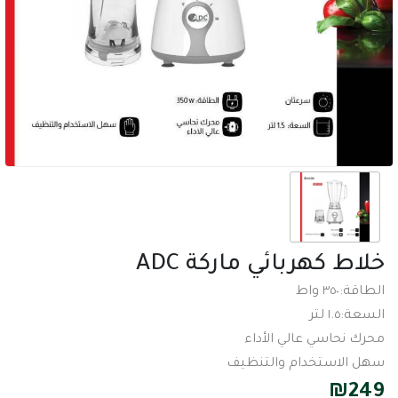
خلاط كهربائي ماركة ADC
الطاقة:٣٥٠ واط
السعة:١.٥ لتر
محرك نحاسي عالي الأداء
سهل الاستخدام والتنظيف
₪
249