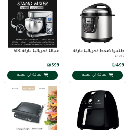
طنجرة ضغط كهربائية ماركة
عجانة كهربائية ماركة ADC
crest
₪599
₪499
اضافة الي السلة
اضافة الي السلة