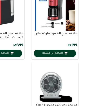
ماكنة صنع القهوة ماركة هاير
ماكنة صنع القهو
كريست العالمية
₪399
₪199
اضافة الي السلة
اضافة ا
مروحة كهربائية ماركة CREST